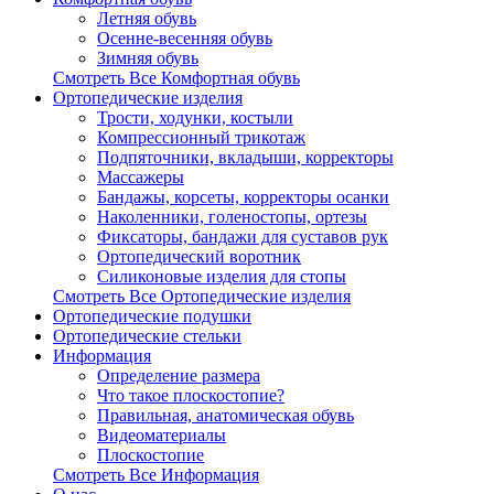
Летняя обувь
Осенне-весенняя обувь
Зимняя обувь
Смотреть Все Комфортная обувь
Ортопедические изделия
Трости, ходунки, костыли
Компрессионный трикотаж
Подпяточники, вкладыши, корректоры
Массажеры
Бандажы, корсеты, корректоры осанки
Наколенники, голеностопы, ортезы
Фиксаторы, бандажи для суставов рук
Ортопедический воротник
Силиконовые изделия для стопы
Смотреть Все Ортопедические изделия
Ортопедические подушки
Ортопедические стельки
Информация
Определение размера
Что такое плоскостопие?
Правильная, анатомическая обувь
Видеоматериалы
Плоскостопие
Смотреть Все Информация