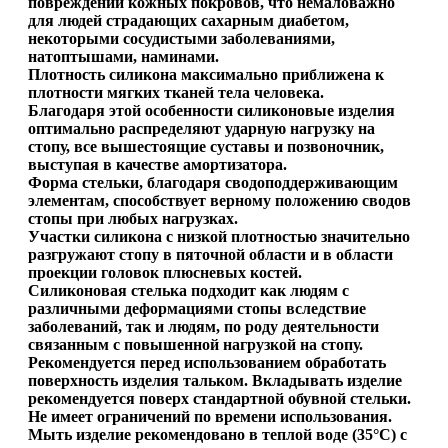
повреждений кожных покровов, что немаловажно
для людей страдающих сахарным диабетом,
некоторыми сосудистыми заболеваниями,
натоптышами, наминами.
Плотность силикона максимально приближена к
плотности мягких тканей тела человека.
Благодаря этой особенности силиконовые изделия
оптимально распределяют ударную нагрузку на
стопу, все вышестоящие суставы и позвоночник,
выступая в качестве амортизатора.
Форма стельки, благодаря сводоподдерживающим
элементам, способствует верному положению сводов
стопы при любых нагрузках.
Участки силикона с низкой плотностью значительно
разгружают стопу в пяточной области и в области
проекции головок плюсневых костей.
Силиконовая стелька подходит как людям с
различными деформациями стопы вследствие
заболеваний, так и людям, по роду деятельности
связанным с повышенной нагрузкой на стопу.
Рекомендуется перед использованием обработать
поверхность изделия тальком. Вкладывать изделие
рекомендуется поверх стандартной обувной стельки.
Не имеет ограничений по времени использования.
Мыть изделие рекомендовано в теплой воде (35°С) с