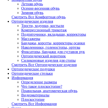
Летняя обувь
Осенне-весенняя обувь
Зимняя обувь
Смотреть Все Комфортная обувь
Ортопедические изделия
Трости, ходунки, костыли
Компрессионный трикотаж
Подпяточники, вкладыши, корректоры
Массажеры
Бандажы, корсеты, корректоры осанки
Наколенники, голеностопы, ортезы
Фиксаторы, бандажи для суставов рук
Ортопедический воротник
Силиконовые изделия для стопы
Смотреть Все Ортопедические изделия
Ортопедические подушки
Ортопедические стельки
Информация
Определение размера
Что такое плоскостопие?
Правильная, анатомическая обувь
Видеоматериалы
Плоскостопие
Смотреть Все Информация