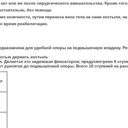
ног или же после хирургического вмешательства. Кроме того
мостоятельно, без помощи.
е конечности, путем переноса веса тела на сами костыли, на
во время реабилитации.
предназначена для удобной опоры на подмышечную впадину. Р
кистью держать костыль
. Делается это надежным фиксатором, предусмотрено 6 ступе
от рукоятки до подмышечной опоры. Всего 10 ступеней на рас
 кг