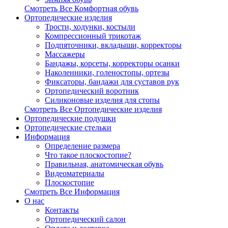
Смотреть Все Комфортная обувь
Ортопедические изделия
Трости, ходунки, костыли
Компрессионный трикотаж
Подпяточники, вкладыши, корректоры
Массажеры
Бандажы, корсеты, корректоры осанки
Наколенники, голеностопы, ортезы
Фиксаторы, бандажи для суставов рук
Ортопедический воротник
Силиконовые изделия для стопы
Смотреть Все Ортопедические изделия
Ортопедические подушки
Ортопедические стельки
Информация
Определение размера
Что такое плоскостопие?
Правильная, анатомическая обувь
Видеоматериалы
Плоскостопие
Смотреть Все Информация
О нас
Контакты
Ортопедический салон