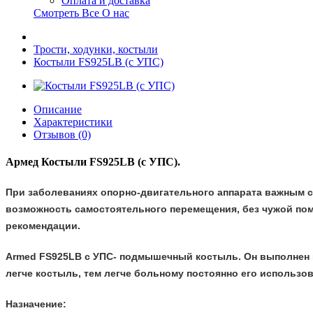
Оплата и доставка
Смотреть Все О нас
Трости, ходунки, костыли
Костыли FS925LB (c УПС)
Описание
Характеристики
Отзывов (0)
Армед Костыли FS925LB (c УПС).
При заболеваниях опорно-двигательного аппарата важным с
возможность самостоятельного перемещения, без чужой пом
рекомендации.
Armed FS925LB
c УПС
- подмышечный костыль. Он выполнен из
легче костыль, тем легче больному постоянно его использо
Назначение: