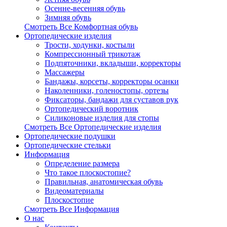
Осенне-весенняя обувь
Зимняя обувь
Смотреть Все Комфортная обувь
Ортопедические изделия
Трости, ходунки, костыли
Компрессионный трикотаж
Подпяточники, вкладыши, корректоры
Массажеры
Бандажы, корсеты, корректоры осанки
Наколенники, голеностопы, ортезы
Фиксаторы, бандажи для суставов рук
Ортопедический воротник
Силиконовые изделия для стопы
Смотреть Все Ортопедические изделия
Ортопедические подушки
Ортопедические стельки
Информация
Определение размера
Что такое плоскостопие?
Правильная, анатомическая обувь
Видеоматериалы
Плоскостопие
Смотреть Все Информация
О нас