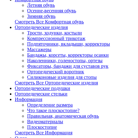
Летняя обувь
Осенне-весенняя обувь
Зимняя обувь
Смотреть Все Комфортная обувь
Ортопедические изделия
Трости, ходунки, костыли
Компрессионный трикотаж
Подпяточники, вкладыши, корректоры
Массажеры
Бандажы, корсеты, корректоры осанки
Наколенники, голеностопы, ортезы
Фиксаторы, бандажи для суставов рук
Ортопедический воротник
Силиконовые изделия для стопы
Смотреть Все Ортопедические изделия
Ортопедические подушки
Ортопедические стельки
Информация
Определение размера
Что такое плоскостопие?
Правильная, анатомическая обувь
Видеоматериалы
Плоскостопие
Смотреть Все Информация