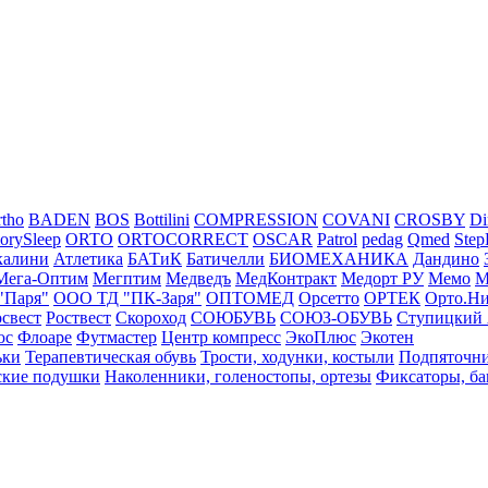
tho
BADEN
BOS
Bottilini
COMPRESSION
COVANI
CROSBY
Di
rySleep
ORTO
ORTOCORRECT
OSCAR
Patrol
pedag
Qmed
Step
калини
Атлетика
БАТиК
Батичелли
БИОМЕХАНИКА
Дандино
Мега-Оптим
Мегптим
Медведъ
МедКонтракт
Медорт РУ
Мемо
М
"Паря"
ООО ТД "ПК-Заря"
ОПТОМЕД
Орсетто
ОРТЕК
Орто.Н
освест
Роствест
Скороход
СОЮБУВЬ
СОЮЗ-ОБУВЬ
Ступицкий 
юс
Флоаре
Футмастер
Центр компресс
ЭкоПлюс
Экотен
ьки
Терапевтическая обувь
Трости, ходунки, костыли
Подпяточни
ские подушки
Наколенники, голеностопы, ортезы
Фиксаторы, ба