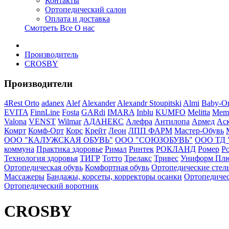
Контакты
Ортопедический салон
Оплата и доставка
Смотреть Все О нас
Производитель
CROSBY
Производители
4Rest Orto
adanex
Alef
Alexander
Alexandr Stoupitski
Almi
Baby-Or
EVITA
FinnLine
Fosta
GARdi
IMARA
Inblu
KUMFO
Melitta
Memo
Valona
VENST
Wilmar
АДАНЕКС
Алефра
Антилопа
Армед
Ас
Комрт
Комф-Орт
Корс
Крейт
Леон
ЛПП ФАРМ
Мастер-Обувь
ООО "КАЛУЖСКАЯ ОБУВЬ"
ООО "СОЮЗОБУВЬ"
ООО ТД 
коммуна
Практика здоровье
Римал
Ринтек
РОКЛАНД
Ромер
Р
Технология здоровья
ТИГР
Тотто
Трелакс
Тривес
Униформ Пл
Ортопедическая обувь
Комфортная обувь
Ортопедические стел
Массажеры
Бандажы, корсеты, корректоры осанки
Ортопедиче
Ортопедический воротник
CROSBY