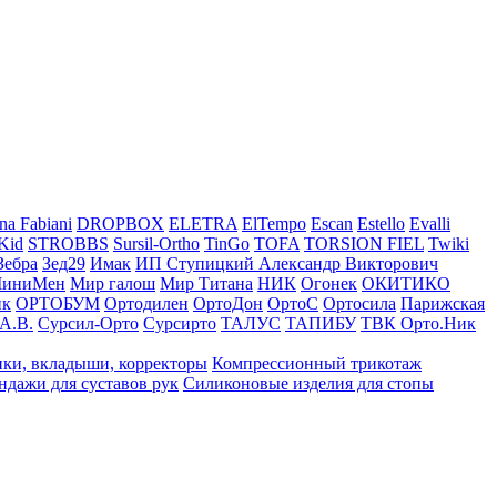
na Fabiani
DROPBOX
ELETRA
ElTempo
Escan
Estello
Evalli
Kid
STROBBS
Sursil-Ortho
TinGo
TOFA
TORSION FIEL
Twiki
Зебра
Зед29
Имак
ИП Ступицкий Александр Викторович
иниМен
Мир галош
Мир Титана
НИК
Огонек
ОКИТИКО
ик
ОРТОБУМ
Ортодилен
ОртоДон
ОртоС
Ортосила
Парижская
А.В.
Сурсил-Орто
Сурсирто
ТАЛУС
ТАПИБУ
ТВК Орто.Ник
ки, вкладыши, корректоры
Компрессионный трикотаж
ндажи для суставов рук
Силиконовые изделия для стопы