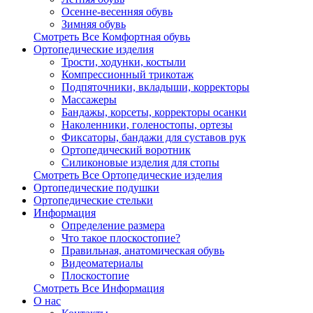
Осенне-весенняя обувь
Зимняя обувь
Смотреть Все Комфортная обувь
Ортопедические изделия
Трости, ходунки, костыли
Компрессионный трикотаж
Подпяточники, вкладыши, корректоры
Массажеры
Бандажы, корсеты, корректоры осанки
Наколенники, голеностопы, ортезы
Фиксаторы, бандажи для суставов рук
Ортопедический воротник
Силиконовые изделия для стопы
Смотреть Все Ортопедические изделия
Ортопедические подушки
Ортопедические стельки
Информация
Определение размера
Что такое плоскостопие?
Правильная, анатомическая обувь
Видеоматериалы
Плоскостопие
Смотреть Все Информация
О нас