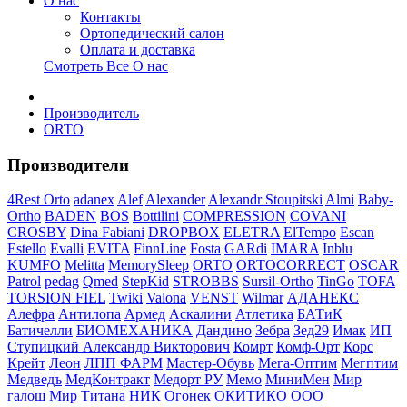
О нас
Контакты
Ортопедический салон
Оплата и доставка
Смотреть Все О нас
Производитель
ORTO
Производители
4Rest Orto
adanex
Alef
Alexander
Alexandr Stoupitski
Almi
Baby-
Ortho
BADEN
BOS
Bottilini
COMPRESSION
COVANI
CROSBY
Dina Fabiani
DROPBOX
ELETRA
ElTempo
Escan
Estello
Evalli
EVITA
FinnLine
Fosta
GARdi
IMARA
Inblu
KUMFO
Melitta
MemorySleep
ORTO
ORTOCORRECT
OSCAR
Patrol
pedag
Qmed
StepKid
STROBBS
Sursil-Ortho
TinGo
TOFA
TORSION FIEL
Twiki
Valona
VENST
Wilmar
АДАНЕКС
Алефра
Антилопа
Армед
Аскалини
Атлетика
БАТиК
Батичелли
БИОМЕХАНИКА
Дандино
Зебра
Зед29
Имак
ИП
Ступицкий Александр Викторович
Комрт
Комф-Орт
Корс
Крейт
Леон
ЛПП ФАРМ
Мастер-Обувь
Мега-Оптим
Мегптим
Медведъ
МедКонтракт
Медорт РУ
Мемо
МиниМен
Мир
галош
Мир Титана
НИК
Огонек
ОКИТИКО
ООО