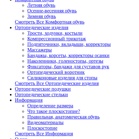
Летняя обувь
Осенне-весенняя обувь
Зимняя обувь
Смотреть Все Комфортная обувь
Ортопедические изделия
Трости, ходунки, костыли
Компрессионный трикотаж
Подпяточники, вкладыши, корректоры
Массажеры
Бандажы, корсеты, корректоры осанки
Наколенники, голеностопы, ортезы
Фиксаторы, бандажи для суставов рук
Ортопедический воротник
Силиконовые изделия для стопы
Смотреть Все Ортопедические изделия
Ортопедические подушки
Ортопедические стельки
Информация
Определение размера
Что такое плоскостопие?
Правильная, анатомическая обувь
Видеоматериалы
Плоскостопие
Смотреть Все Информация