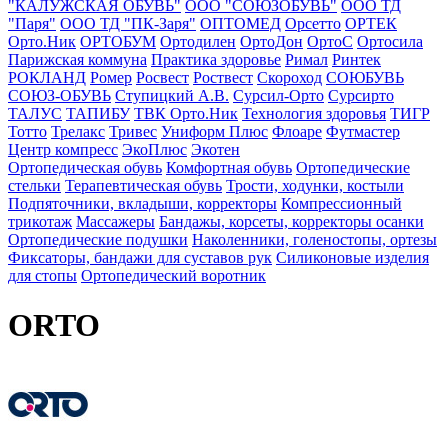
"КАЛУЖСКАЯ ОБУВЬ"
ООО "СОЮЗОБУВЬ"
ООО ТД
"Паря"
ООО ТД "ПК-Заря"
ОПТОМЕД
Орсетто
ОРТЕК
Орто.Ник
ОРТОБУМ
Ортодилен
ОртоДон
ОртоС
Ортосила
Парижская коммуна
Практика здоровье
Римал
Ринтек
РОКЛАНД
Ромер
Росвест
Роствест
Скороход
СОЮБУВЬ
СОЮЗ-ОБУВЬ
Ступицкий А.В.
Сурсил-Орто
Сурсирто
ТАЛУС
ТАПИБУ
ТВК Орто.Ник
Технология здоровья
ТИГР
Тотто
Трелакс
Тривес
Униформ Плюс
Флоаре
Футмастер
Центр компресс
ЭкоПлюс
Экотен
Ортопедическая обувь
Комфортная обувь
Ортопедические
стельки
Терапевтическая обувь
Трости, ходунки, костыли
Подпяточники, вкладыши, корректоры
Компрессионный
трикотаж
Массажеры
Бандажы, корсеты, корректоры осанки
Ортопедические подушки
Наколенники, голеностопы, ортезы
Фиксаторы, бандажи для суставов рук
Силиконовые изделия
для стопы
Ортопедический воротник
ORTO