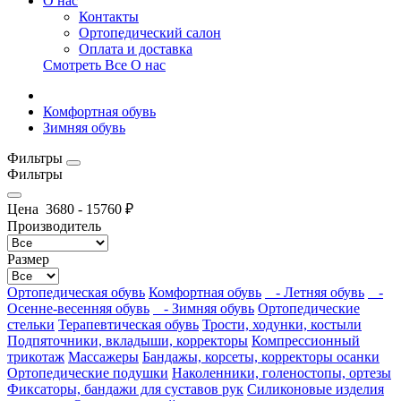
О нас
Контакты
Ортопедический салон
Оплата и доставка
Смотреть Все О нас
Комфортная обувь
Зимняя обувь
Фильтры
Фильтры
Цена
3680
-
15760
₽
Производитель
Размер
Ортопедическая обувь
Комфортная обувь
- Летняя обувь
-
Осенне-весенняя обувь
- Зимняя обувь
Ортопедические
стельки
Терапевтическая обувь
Трости, ходунки, костыли
Подпяточники, вкладыши, корректоры
Компрессионный
трикотаж
Массажеры
Бандажы, корсеты, корректоры осанки
Ортопедические подушки
Наколенники, голеностопы, ортезы
Фиксаторы, бандажи для суставов рук
Силиконовые изделия