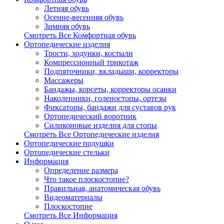
Летняя обувь
Осенне-весенняя обувь
Зимняя обувь
Смотреть Все Комфортная обувь
Ортопедические изделия
Трости, ходунки, костыли
Компрессионный трикотаж
Подпяточники, вкладыши, корректоры
Массажеры
Бандажы, корсеты, корректоры осанки
Наколенники, голеностопы, ортезы
Фиксаторы, бандажи для суставов рук
Ортопедический воротник
Силиконовые изделия для стопы
Смотреть Все Ортопедические изделия
Ортопедические подушки
Ортопедические стельки
Информация
Определение размера
Что такое плоскостопие?
Правильная, анатомическая обувь
Видеоматериалы
Плоскостопие
Смотреть Все Информация