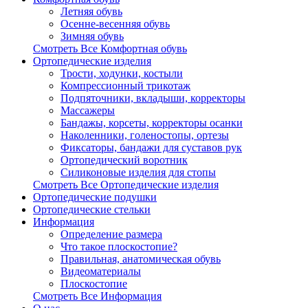
Летняя обувь
Осенне-весенняя обувь
Зимняя обувь
Смотреть Все Комфортная обувь
Ортопедические изделия
Трости, ходунки, костыли
Компрессионный трикотаж
Подпяточники, вкладыши, корректоры
Массажеры
Бандажы, корсеты, корректоры осанки
Наколенники, голеностопы, ортезы
Фиксаторы, бандажи для суставов рук
Ортопедический воротник
Силиконовые изделия для стопы
Смотреть Все Ортопедические изделия
Ортопедические подушки
Ортопедические стельки
Информация
Определение размера
Что такое плоскостопие?
Правильная, анатомическая обувь
Видеоматериалы
Плоскостопие
Смотреть Все Информация