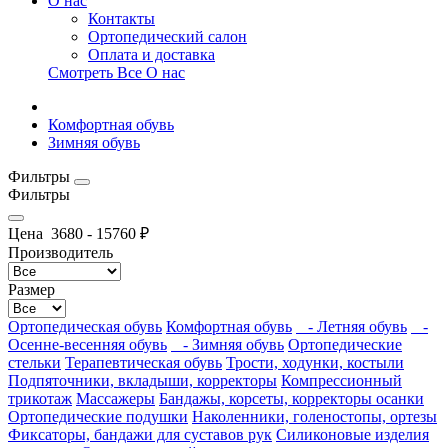
О нас
Контакты
Ортопедический салон
Оплата и доставка
Смотреть Все О нас
Комфортная обувь
Зимняя обувь
Фильтры
Фильтры
Цена
3680
-
15760
₽
Производитель
Размер
Ортопедическая обувь
Комфортная обувь
- Летняя обувь
-
Осенне-весенняя обувь
- Зимняя обувь
Ортопедические
стельки
Терапевтическая обувь
Трости, ходунки, костыли
Подпяточники, вкладыши, корректоры
Компрессионный
трикотаж
Массажеры
Бандажы, корсеты, корректоры осанки
Ортопедические подушки
Наколенники, голеностопы, ортезы
Фиксаторы, бандажи для суставов рук
Силиконовые изделия