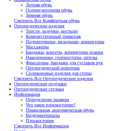
Летняя обувь
Осенне-весенняя обувь
Зимняя обувь
Смотреть Все Комфортная обувь
Ортопедические изделия
Трости, ходунки, костыли
Компрессионный трикотаж
Подпяточники, вкладыши, корректоры
Массажеры
Бандажы, корсеты, корректоры осанки
Наколенники, голеностопы, ортезы
Фиксаторы, бандажи для суставов рук
Ортопедический воротник
Силиконовые изделия для стопы
Смотреть Все Ортопедические изделия
Ортопедические подушки
Ортопедические стельки
Информация
Определение размера
Что такое плоскостопие?
Правильная, анатомическая обувь
Видеоматериалы
Плоскостопие
Смотреть Все Информация