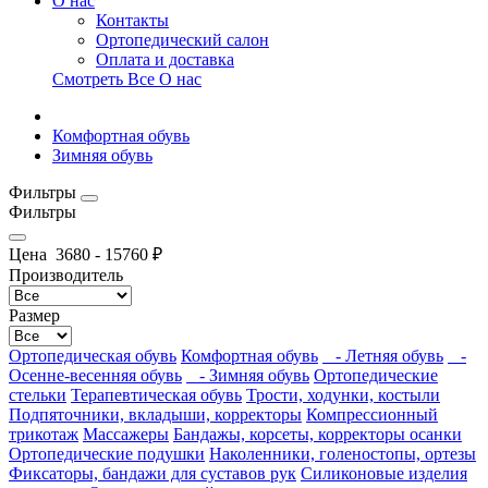
О нас
Контакты
Ортопедический салон
Оплата и доставка
Смотреть Все О нас
Комфортная обувь
Зимняя обувь
Фильтры
Фильтры
Цена
3680
-
15760
₽
Производитель
Размер
Ортопедическая обувь
Комфортная обувь
- Летняя обувь
-
Осенне-весенняя обувь
- Зимняя обувь
Ортопедические
стельки
Терапевтическая обувь
Трости, ходунки, костыли
Подпяточники, вкладыши, корректоры
Компрессионный
трикотаж
Массажеры
Бандажы, корсеты, корректоры осанки
Ортопедические подушки
Наколенники, голеностопы, ортезы
Фиксаторы, бандажи для суставов рук
Силиконовые изделия